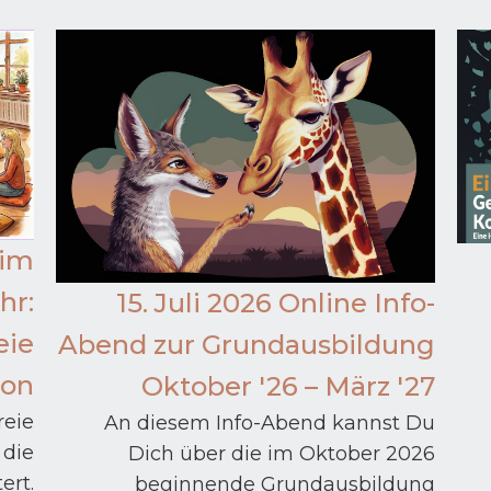
 im
hr:
15. Juli 2026 Online Info-
eie
Abend zur Grundausbildung
on
Oktober '26 – März '27
reie
An diesem Info-Abend kannst Du
 die
Dich über die im Oktober 2026
ert.
beginnende Grundausbildung