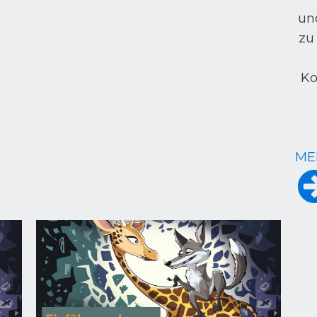
un
zu
Ko
ME